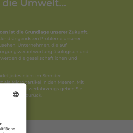
t die Umwelt…
en ist die Grundlage unserer Zukunft.
 der drängendsten Probleme unserer
sehen. Unternehmen, die auf
tsorgungsverantwortung ökologisch und
erden die gesellschaftlichen und
det jedes nicht im Sinn der
t als Micropartikel in den Meeren. Mit
gung Ihres Wasserfahrzeugs geben Sie
 Sauberkeit zurück.