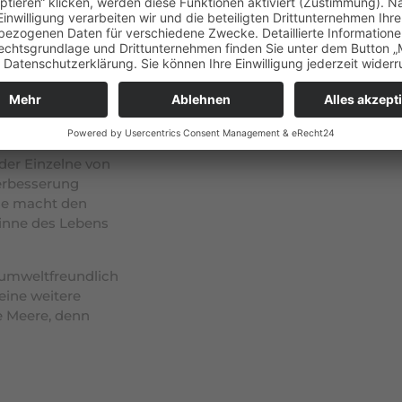
Umwelt
el
. Nicht nur die
eder Einzelne von
Verbesserung
se macht den
Sinne des Lebens
 umweltfreundlich
eine weitere
e Meere, denn