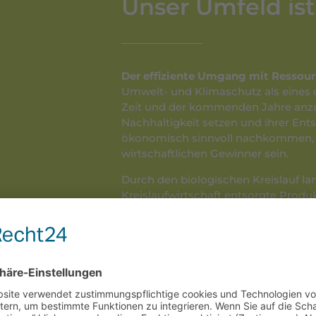
Unser Umfeld is
Der effiziente Umgang mit Ressourc
Umwelt- und Klimaschutz als eines
Zeit und der kommenden Jahre anzu
Nachhaltigkeit setzen und ihrer En
ökonomisch sinnvoll nachkommen, w
wirtschaftlichen Gewinner sein.
Durch den biologischen Kreislauf lan
Kreislaufwirtschaft entsorgte Produk
einer nachhaltig sinnvollen Entsor
den Meeren und der Natur ein Stück