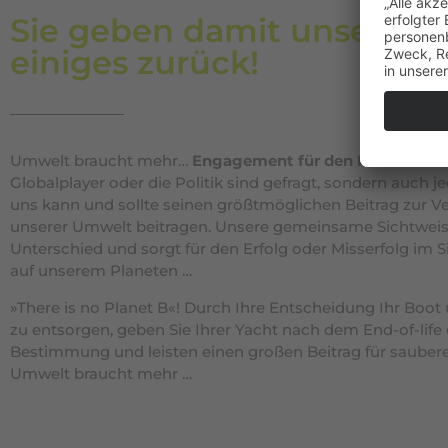
Sie geben damit unserer 
einiges zurück!
Umwelt braucht mehr…
Engagement für den Klimawand
Globalplayer oder die Politik sind gefragt, sondern auch j
uns kann und sollte seinen größtmöglichen Beitrag zur 
unserer Umwelt beitragen. Unsere gemeinsame Sichtwei
Unterschied und sorgt für den Erfolg oder Misserfolg im 
auf unserem Planeten …
»There is no Planet B«! Durch Ihre Entscheidung Ihr Boot
zu entsorgen, geben Sie Ihrer Yacht nach dem End-of-life 
Bestimmung und leisten einen großen Beitrag für sauber
Umwelt braucht mehr …