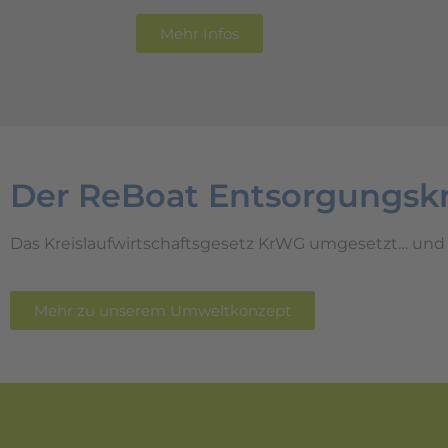
Mehr Infos
Der ReBoat Entsorgungskr
Das Kreislaufwirtschaftsgesetz KrWG umgesetzt… und 
Mehr zu unserem Umweltkonzept