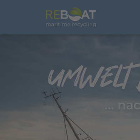
… nac